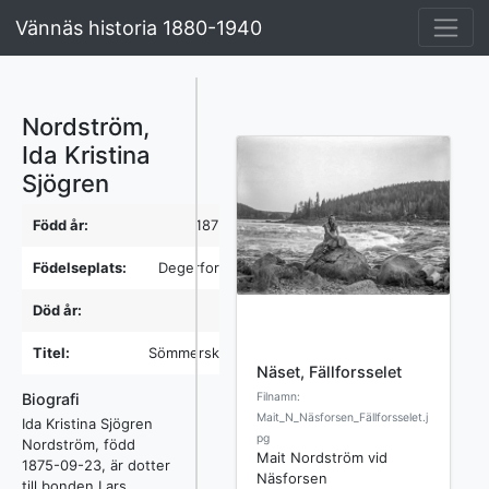
Vännäs historia 1880-1940
Nordström,
Ida Kristina
Sjögren
Född år:
1875
Födelseplats:
Degerfors
Död år:
-
Titel:
Sömmerska
Näset, Fällforsselet
Filnamn:
Biografi
Mait_N_Näsforsen_Fällforsselet.j
Ida Kristina Sjögren
pg
Nordström, född
Mait Nordström vid
1875-09-23, är dotter
Näsforsen
till bonden Lars