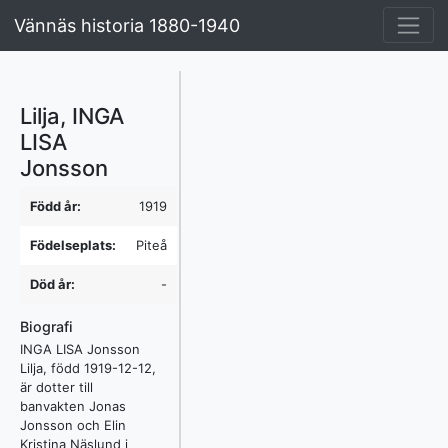
Vännäs historia 1880-1940
Lilja, INGA
LISA
Jonsson
Född år:
1919
Födelseplats:
Piteå
Död år:
-
Biografi
INGA LISA Jonsson
Lilja, född 1919-12-12,
är dotter till
banvakten Jonas
Jonsson och Elin
Kristina Näslund i