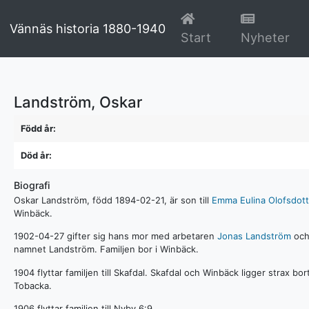
Vännäs historia 1880-1940
(current)
(cu
Start
Nyheter
Landström, Oskar
Född år:
Död år:
Biografi
Oskar Landström, född 1894-02-21, är son till
Emma Eulina Olofsdott
Winbäck.
1902-04-27 gifter sig hans mor med arbetaren
Jonas Landström
och
namnet Landström. Familjen bor i Winbäck.
1904 flyttar familjen till Skafdal. Skafdal och Winbäck ligger strax bo
Tobacka.
1906 flyttar familjen till Nyby 6:9.