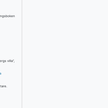
lingsboken
gs villa",
a
tare.