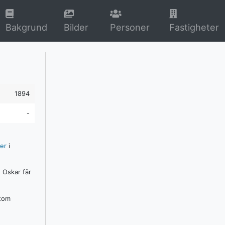
rrent)
(current)
(current)
Bakgrund
Bilder
Personer
Fastigheter
1894
-
er
i
 Oskar får
rtom