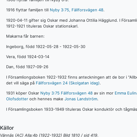
1916 flyttar familjen till
Nyby 3:75, Fällforsvägen 48
.
1920-04-11 gifter sig Oskar med Johanna Ottilia Hägglund. I Försam
1912-1921 tituleras Oskar stationskarl.
Makarna får barnen:
Ingeborg, född 1922-05-28 - 1922-05-30
Vera, född 1924-03-14
Dan, född 1927-09-26
I Församliongsboken 1922-1932 finns anteckningen att de bor i "Allber
det vill säga på
Fällforsvägen 24 (Skolgatan idag)
.
1931 köper Oskar
Nyby 3:75 Fällforsvägen 48
av sin mor
Emma Eulin
Olofsdotter
och hennes make
Jonas Landström
.
I Församlingsboken 1933-1949 tituleras Oskar konduktör och tågmäs
Källor
Vännäs (AC) AIIa:4b (1922-1932) Bild 1810 / sid 419
.