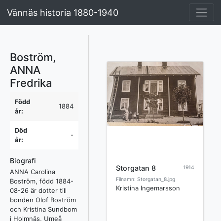
Vännäs historia 1880-1940
Boström,
ANNA
Fredrika
Född
1884
år:
Död
-
år:
Biografi
Storgatan 8
1914
ANNA Carolina
Filnamn: Storgatan_8.jpg
Boström, född 1884-
Kristina Ingemarsson
08-26 är dotter till
bonden Olof Boström
och Kristina Sundbom
i Holmnäs, Umeå