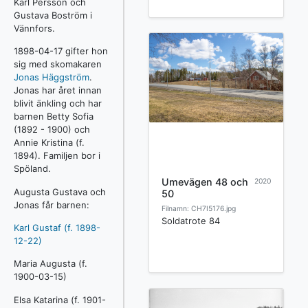
Karl Persson och
Gustava Boström i
Vännfors.
1898-04-17 gifter hon
sig med skomakaren
Jonas Häggström
.
Jonas har året innan
blivit änkling och har
barnen Betty Sofia
(1892 - 1900) och
Annie Kristina (f.
1894). Familjen bor i
Spöland.
Umevägen 48 och
2020
Augusta Gustava och
50
Jonas får barnen:
Filnamn: CH7I5176.jpg
Soldatrote 84
Karl Gustaf (f. 1898-
12-22)
Maria Augusta (f.
1900-03-15)
Elsa Katarina (f. 1901-