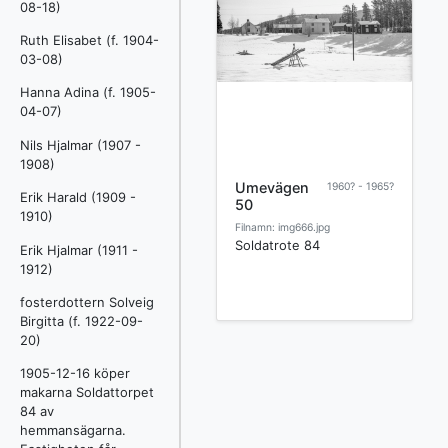
08-18)
Ruth Elisabet (f. 1904-
03-08)
Hanna Adina (f. 1905-
04-07)
Nils Hjalmar (1907 -
1908)
Umevägen
1960? - 1965?
Erik Harald (1909 -
50
1910)
Filnamn: img666.jpg
Soldatrote 84
Erik Hjalmar (1911 -
1912)
fosterdottern Solveig
Birgitta (f. 1922-09-
20)
1905-12-16 köper
makarna Soldattorpet
84 av
hemmansägarna.