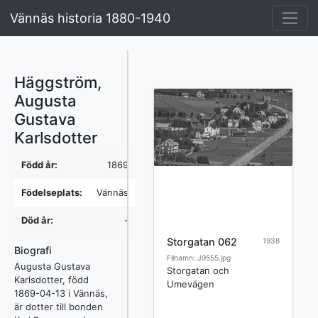
Vännäs historia 1880-1940
Häggström,
Augusta
Gustava
Karlsdotter
Född år:
1869
Födelseplats:
Vännäs
Död år:
-
Storgatan 062
1938
Biografi
Filnamn: J9555.jpg
Augusta Gustava
Storgatan och
Karlsdotter, född
Umevägen
1869-04-13 i Vännäs,
är dotter till bonden