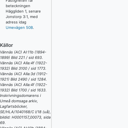
Fastigheten får
beteckningen
Häggliden 1, senare
Jonstorp 3:1, med
adress idag
Umevägen 50B
.
Källor
Vännäs (AC) AI:11b (1894-
1899) Bild 221 / sid 693
.
Vännäs (AC) AIIa:4f (1922-
1932) Bild 3100 / sid 1773
.
Vännäs (AC) AIIa:3d (1912-
1921) Bild 2490 / sid 1284
.
Vännäs (AC) AIIa:4f (1922-
1932) Bild 1700 / sid 1633
.
Inskrivningsdomarens i
Umeå domsaga arkiv,
Lagfartsböcker,
SE/HLA/1040168/C I/18 (uå),
bildid: H0001157_00073, sida
69
.
Vännäs (AC) AI:10b (1884-