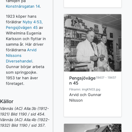
familjen på
Konstnärsgatan 14
.
1923 köper hans
föräldrar
Nyby 4:53,
Pengsjövägen 45
av
Wilhelmina Eugenia
Karlsson och flyttar in
samma år. Här driver
föräldrarna
Arvid
Nilssons
Diversehandel
.
Gunnar börjar arbeta
som springpojke.
1953 tar han äver
Pengsjöväge
1940? - 1945?
n 45
företaget.
Filnamn: imgKN03.jpg
Arvid och Gunnar
Nilsson
Källor
Vännäs (AC) AIIa:3b (1912-
1921) Bild 1190 / sid 454
.
Vännäs (AC) AIIa:4b (1922-
1932) Bild 1190 / sid 357
.