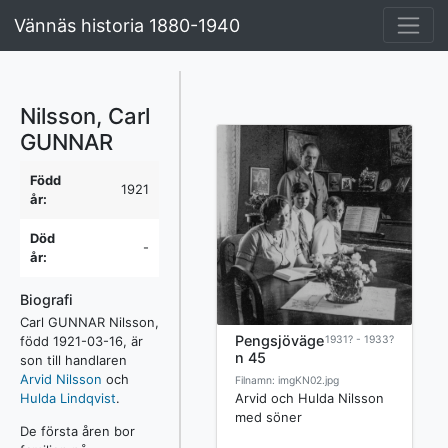
Vännäs historia 1880-1940
Nilsson, Carl
GUNNAR
Född
1921
år:
Död
-
år:
Biografi
Carl GUNNAR Nilsson,
Pengsjöväge
född 1921-03-16, är
1931? - 1933?
n 45
son till handlaren
Arvid Nilsson
och
Filnamn: imgKN02.jpg
Arvid och Hulda Nilsson
Hulda Lindqvist
.
med söner
De första åren bor