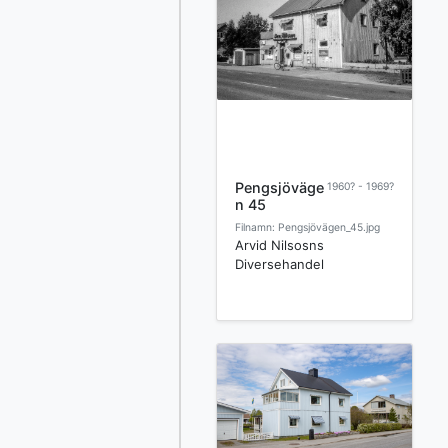
Pengsjöväge
1960? - 1969?
n 45
Filnamn: Pengsjövägen_45.jpg
Arvid Nilsosns
Diversehandel