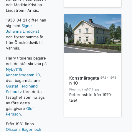
och Matilda Kristina
Lindström i Arnäs.
1930-04-21 gifter han
sig med
Signe
Johanna Lindqvist
och flyttar samma år
från Örnsköldsvik till
Vännäs.
Harry tituleras bagare
och de står skrivna på
Nyby1:18,
Konstnärsgatan 10
,
Konstnärsgata
1972 - 1975
dvs. bagarmästare
n 10
Gustaf Ferdinand
Filnamn: img1013.jpg
Schoultz
före detta
Referensbild från 1970-
fastighet som nu ägs
talet
av före detta
gästgivare
Olof
Persson
.
Från 1931 finns
Olssons Bageri och