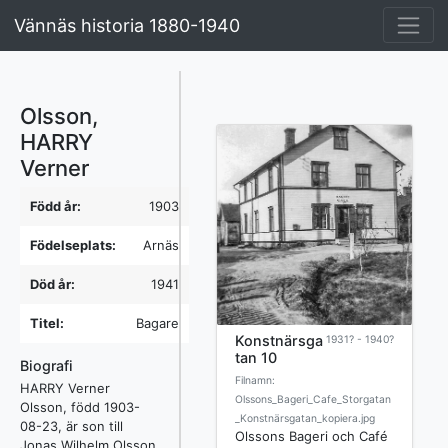
Vännäs historia 1880-1940
Olsson,
HARRY
Verner
Född år:
1903
Födelseplats:
Arnäs
Död år:
1941
Titel:
Bagare
Konstnärsga
1931? - 1940?
tan 10
Biografi
Filnamn:
HARRY Verner
Olssons_Bageri_Cafe_Storgatan
Olsson, född 1903-
_Konstnärsgatan_kopiera.jpg
08-23, är son till
Olssons Bageri och Café
Jonas Wilhelm Olsson