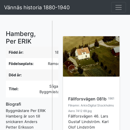
Vännäs historia 1880-1940
Hamberg,
Per ERIK
Född år:
1874
Födelseplats:
Ramsele
Död år:
-
Sågare,
Titel:
Byggmästare
Fällforsvägen 081b
1961
Biografi
Filnamn: ArkivDigital Stockholms
Byggmästare Per ERIK
Aero 7412 69.jpg
Fällforsvägen 46. Lars
Hamberg är son till
Gustaf Lindström. Karl
snickaren Anders
Olof Lindström
Petter Eriksson