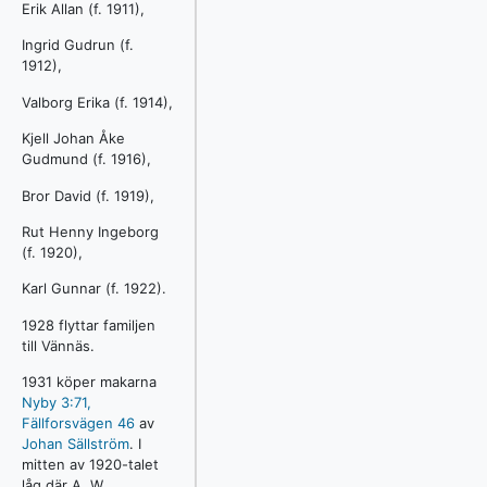
Erik Allan (f. 1911),
Ingrid Gudrun (f.
1912),
Valborg Erika (f. 1914),
Kjell Johan Åke
Gudmund (f. 1916),
Bror David (f. 1919),
Rut Henny Ingeborg
(f. 1920),
Karl Gunnar (f. 1922).
1928 flyttar familjen
till Vännäs.
1931 köper makarna
Nyby 3:71,
Fällforsvägen 46
av
Johan Sällström
. I
mitten av 1920-talet
låg där A. W.