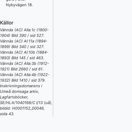
Nybyvägen 18.
Källor
Vännäs (AC) AIIa:1c (1900-
1904) Bild 390 / sid 527
.
Vännäs (AC) AI:11a (1894-
1899) Bild 340 / sid 327
.
Vännäs (AC) AI:10b (1884-
1893) Bild 145 / sid 463
.
Vännäs (AC) AIIa:3b (1912-
1921) Bild 2660 / sid 61
.
Vännäs (AC) AIIa:4b (1922-
1932) Bild 1410 / sid 379
.
Inskrivningsdomarens i
Umeå domsaga arkiv,
Lagfartsböcker,
SE/HLA/1040168/C I/13 (uå),
bildid: H0001152_00046,
sida 43
.