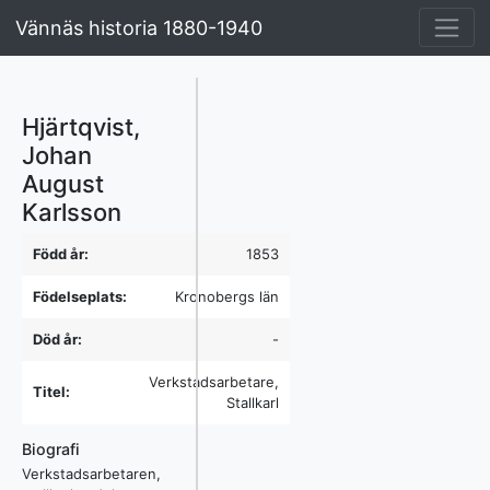
Vännäs historia 1880-1940
Hjärtqvist,
Johan
August
Karlsson
Född år:
1853
Födelseplats:
Kronobergs län
Död år:
-
Verkstadsarbetare,
Titel:
Stallkarl
Biografi
Verkstadsarbetaren,