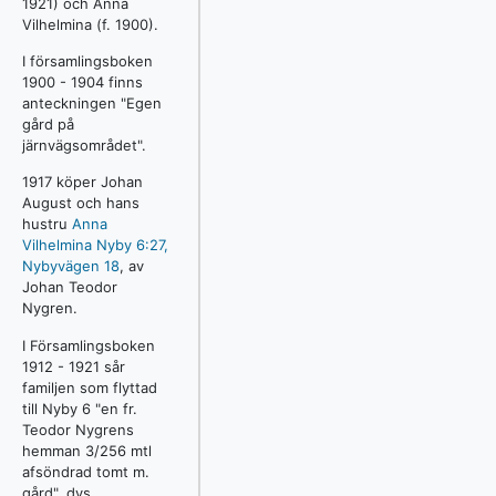
1921) och Anna
Vilhelmina (f. 1900).
I församlingsboken
1900 - 1904 finns
anteckningen "Egen
gård på
järnvägsområdet".
1917 köper Johan
August och hans
hustru
Anna
Vilhelmina
Nyby 6:27,
Nybyvägen 18
, av
Johan Teodor
Nygren.
I Församlingsboken
1912 - 1921 sår
familjen som flyttad
till Nyby 6 "en fr.
Teodor Nygrens
hemman 3/256 mtl
afsöndrad tomt m.
gård", dvs.