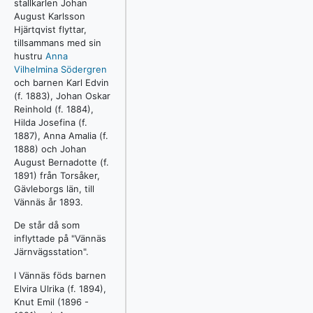
stallkarlen Johan
August Karlsson
Hjärtqvist flyttar,
tillsammans med sin
hustru
Anna
Vilhelmina Södergren
och barnen Karl Edvin
(f. 1883), Johan Oskar
Reinhold (f. 1884),
Hilda Josefina (f.
1887), Anna Amalia (f.
1888) och Johan
August Bernadotte (f.
1891) från Torsåker,
Gävleborgs län, till
Vännäs år 1893.
De står då som
inflyttade på "Vännäs
Järnvägsstation".
I Vännäs föds barnen
Elvira Ulrika (f. 1894),
Knut Emil (1896 -