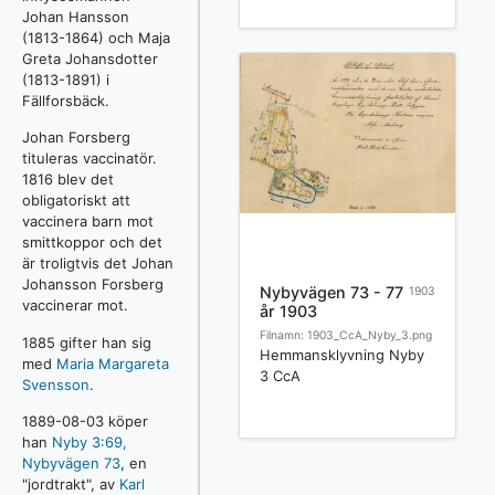
Johan Hansson
(1813-1864) och Maja
Greta Johansdotter
(1813-1891) i
Fällforsbäck.
Johan Forsberg
tituleras vaccinatör.
1816 blev det
obligatoriskt att
vaccinera barn mot
smittkoppor och det
är troligtvis det Johan
Johansson Forsberg
Nybyvägen 73 - 77
1903
vaccinerar mot.
år 1903
Filnamn: 1903_CcA_Nyby_3.png
1885 gifter han sig
Hemmansklyvning Nyby
med
Maria Margareta
3 CcA
Svensson
.
1889-08-03 köper
han
Nyby 3:69,
Nybyvägen 73
, en
"jordtrakt", av
Karl