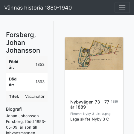
Vännäs historia 1880-1940
Forsberg,
Johan
Johansson
Född
1853
år:
Död
1893
år:
Titel:
Vaccinatör
Nybyvägen 73 - 77
1889
år 1889
Biografi
Filnamn: Nyby_3_Litt_A.png
Johan Johansson
Laga skifte Nyby 3 C
Forsberg, född 1853-
05-09, är son till
inhysesmannen