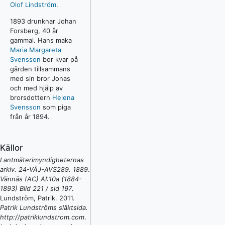
Olof Lindström
.
1893 drunknar Johan
Forsberg, 40 år
gammal. Hans maka
Maria Margareta
Svensson
bor kvar på
gården tillsammans
med sin bror Jonas
och med hjälp av
brorsdottern
Helena
Svensson
som piga
från år 1894.
Källor
Lantmäterimyndigheternas
arkiv. 24-VÄJ-AVS289. 1889
.
Vännäs (AC) AI:10a (1884-
1893) Bild 221 / sid 197
.
Lundström, Patrik
.
2011
.
Patrik Lundströms släktsida.
http://patriklundstrom.com
.