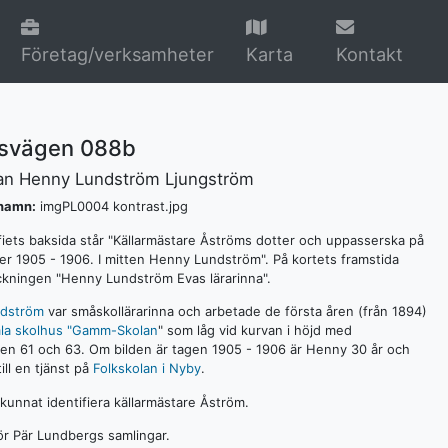
Företag/verksamheter
Karta
Kontakt
orsvägen 088b
nan Henny Lundström Ljungström
lnamn:
imgPL0004 kontrast.jpg
fiets baksida står "Källarmästare Åströms dotter och uppasserska på
er 1905 - 1906. I mitten Henny Lundström". På kortets framstida
ckningen "Henny Lundström Evas lärarinna".
dström
var småskollärarinna och arbetade de första åren (från 1894)
la skolhus "Gamm-Skolan
" som låg vid kurvan i höjd med
gen 61 och 63. Om bilden är tagen 1905 - 1906 är Henny 30 år och
till en tjänst på
Folkskolan i Nyby
.
 kunnat identifiera källarmästare Åström.
hör Pär Lundbergs samlingar.