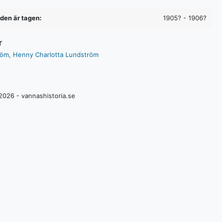
lden är tagen:
1905? - 1906?
r
röm, Henny Charlotta Lundström
2026 - vannashistoria.se