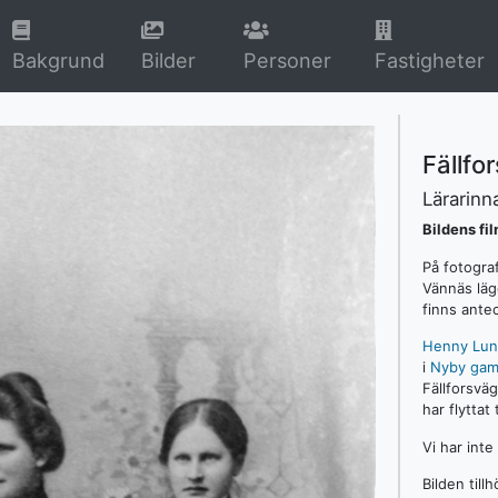
rrent)
(current)
(current)
Bakgrund
Bilder
Personer
Fastigheter
Fällf
Lärarin
Bildens fi
På fotogra
Vännäs läg
finns ante
Henny Lun
i
Nyby gam
Fällforsvä
har flyttat 
Vi har inte
Bilden till