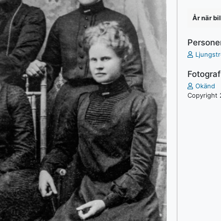
År när bi
Persone
Ljungst
Fotograf
Okänd
Copyright 