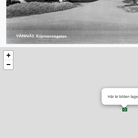
+
−
Här är bilden tag