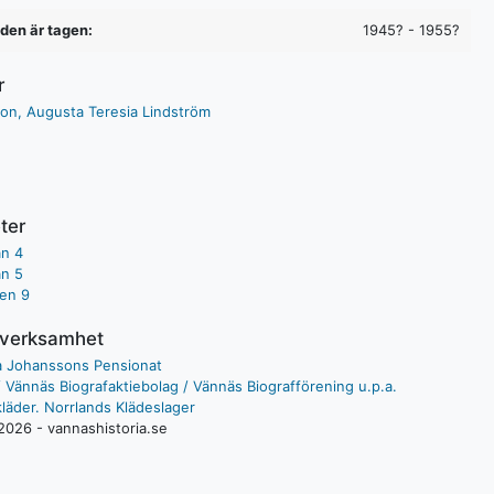
lden är tagen:
1945? - 1955?
r
on, Augusta Teresia Lindström
ter
an 4
an 5
en 9
/verksamhet
 Johanssons Pensionat
 Vännäs Biografaktiebolag / Vännäs Biografförening u.p.a.
kläder. Norrlands Klädeslager
2026 - vannashistoria.se