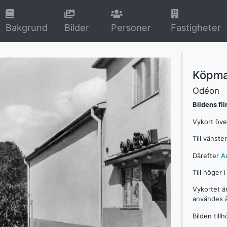
rrent)
(current)
(current)
Bakgrund
Bilder
Personer
Fastigheter
Köpma
Odéon
Bildens fi
Vykort öv
Till vänster
Därefter
A
Till höger i
Vykortet ä
användes å
Bilden till