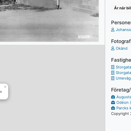
År när bi
Persone
Johanss
Fotograf
Okänd
Fastighe
Storgat
Storgat
Umeväg
×
Företag
en
Augusta
Odéon /
Parcks 
Copyright 