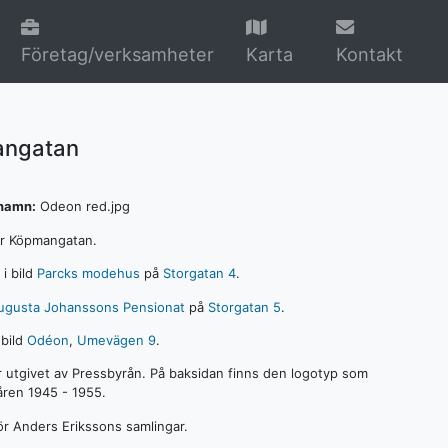
Företag/verksamheter
Karta
Kontakt
ngatan
lnamn:
Odeon red.jpg
er Köpmangatan.
 i bild
Parcks modehus
på
Storgatan 4
.
ugusta Johanssons
Pensionat
på
Storgatan 5
.
 bild
Odéon
,
Umevägen 9
.
r utgivet av Pressbyrån. På baksidan finns den logotyp som
ren 1945 - 1955.
hör Anders Erikssons samlingar.