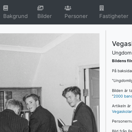
rrent)
(current)
(current)
Bakgrund
Bilder
Personer
Fastigheter
Vegask
Ungdoml
Bildens fi
På baksida
"
Ungdomliga
Bilden är t
"
2000 band 
Artikeln ä
Vegaskola
Personerna 
Bild från P