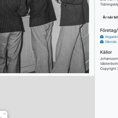
Tidningskl
År när bi
Företag
Vegask
Vännäs 
Källor
Johansson,
Västerbott
Copyright 
×
en