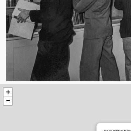
+
−
Här är bilden tag