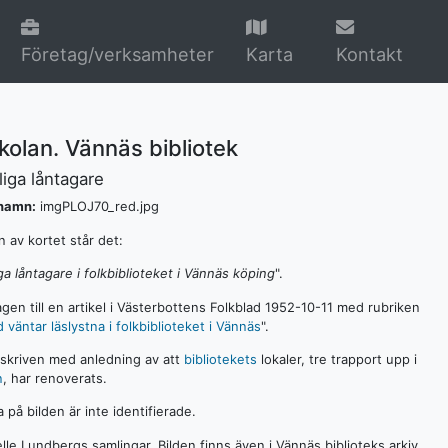
Företag/verksamheter
Karta
Kontakt
olan. Vännäs bibliotek
iga låntagare
lnamn:
imgPLOJ70_red.jpg
n av kortet står det:
 låntagare i folkbiblioteket i Vännäs köping
".
agen till en artikel i Västerbottens Folkblad 1952-10-11 med rubriken
väntar läslystna i folkbiblioteket i Vännäs
".
r skriven med anledning av att
bibliotekets
lokaler, tre trapport upp i
n
, har renoverats.
på bilden är inte identifierade.
elle Lundbergs samlingar. Bilden finns även i Vännäs biblioteks arkiv.