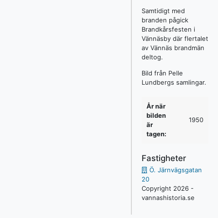
Samtidigt med
branden pågick
Brandkårsfesten i
Vännäsby där flertalet
av Vännäs brandmän
deltog.
Bild från Pelle
Lundbergs samlingar.
År när
bilden
1950
är
tagen:
Fastigheter
Ö. Järnvägsgatan
20
Copyright 2026 -
vannashistoria.se