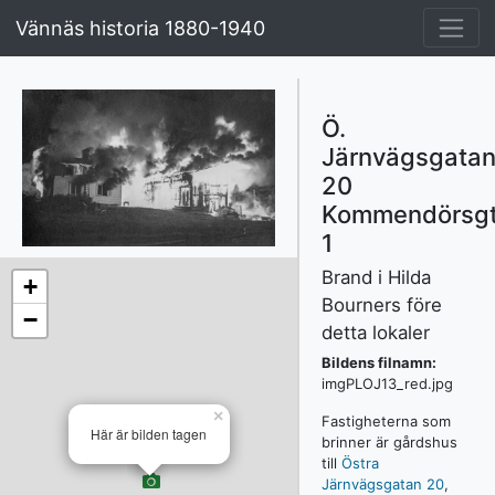
Vännäs historia 1880-1940
Ö.
Järnvägsgata
20
Kommendörsg
1
Brand i Hilda
+
Bourners före
−
detta lokaler
Bildens filnamn:
imgPLOJ13_red.jpg
×
Fastigheterna som
Här är bilden tagen
brinner är gårdshus
till
Östra
Järnvägsgatan 20
,