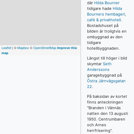
där
Hilda Bourner
tidigare hade
Hilda
Bourners hembageri,
café & privathotell
.
Bostadshuset på
bilden är troligtvis en
ombyggnad av den
tidigare
Leaflet
| ©
Mapbox
©
OpenStreetMap
Improve this
hotellbyggnaden.
map
Längst till höger i bild
skymtar
Seth
Anderssons
garagebyggnad på
Östra Järnvägsgatan
22
.
På baksidan av kortet
finns anteckningen
"Branden i Vännäs
natten den 13 augusti
1950. Centrumbaren
och Arnes
herrfrisering".