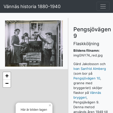
Vännäs historia 1880-1940
Pengsjövägen
9
Flaskköljning
Bildens filnamn:
imgGNY74_red.jpg
Gärd Jakobsson och
Ivan Sanfrid Almberg
(som bor på
+
Pengsjövägen 10
,
−
granne med
bryggeriet) sköljer
flaskor på
Vännäs
bryggeri
,
Pengsjävägen 9.
×
Denna metod
Här är bilden tagen
används åren 1949 till