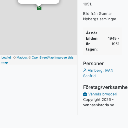
1951.
Bild från Gunnar
Nybergs samlingar.
År när
bilden
1949 -
är
1951
tagen:
Leaflet
| ©
Mapbox
©
OpenStreetMap
Improve this
map
Personer
Almberg, IVAN
Sanfrid
Företag/verksamhe
Vännäs bryggeri
Copyright 2026 -
vannashistoria.se