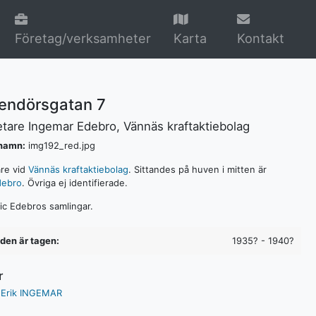
Företag/verksamheter
Karta
Kontakt
ndörsgatan 7
etare Ingemar Edebro, Vännäs kraftaktiebolag
lnamn:
img192_red.jpg
are vid
Vännäs kraftaktiebolag
. Sittandes på huven i mitten är
debro
. Övriga ej identifierade.
ric Edebros samlingar.
lden är tagen:
1935? - 1940?
r
 Erik INGEMAR