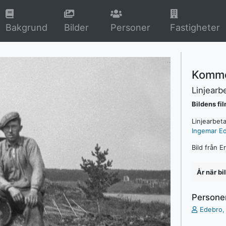
rrent)
(current)
(current)
Bakgrund
Bilder
Personer
Fastigheter
Komme
Linjearb
Bildens fi
Linjearbet
Ingemar E
Bild från E
År när bi
Persone
Edebro,