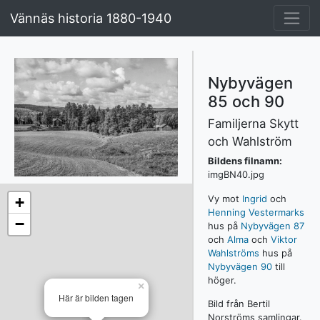
Vännäs historia 1880-1940
Nybyvägen
85 och 90
Familjerna Skytt
och Wahlström
Bildens filnamn:
imgBN40.jpg
Vy mot
Ingrid
och
+
Henning Vestermarks
−
hus på
Nybyvägen 87
och
Alma
och
Viktor
Wahlströms
hus på
Nybyvägen 90
till
höger.
×
Här är bilden tagen
Bild från Bertil
Norströms samlingar.