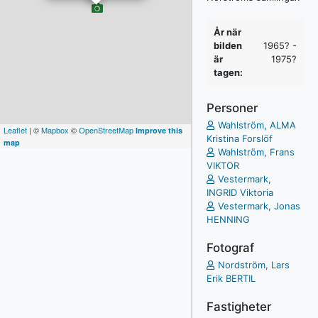
År när
bilden
1965? -
är
1975?
tagen:
Personer
Wahlström, ALMA
Leaflet
| ©
Mapbox
©
OpenStreetMap
Improve this
Kristina Forslöf
map
Wahlström, Frans
VIKTOR
Vestermark,
INGRID Viktoria
Vestermark, Jonas
HENNING
Fotograf
Nordström, Lars
Erik BERTIL
Fastigheter