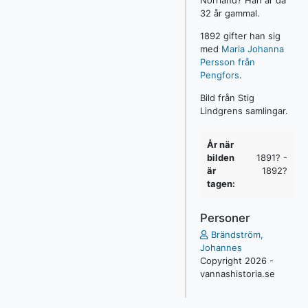
32 år gammal.
1892 gifter han sig
med
Maria Johanna
Persson från
Pengfors
.
Bild från Stig
Lindgrens samlingar.
År när
bilden
1891? -
är
1892?
tagen:
Personer
Brändström,
Johannes
Copyright 2026 -
vannashistoria.se