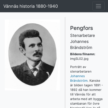
Vännäs historia 1880-1940
Pengfors
Stenarbetare
Johannes
Brändström
Bildens filnamn:
imgSL02.jpg
Porträtt av
stenarbetaren
Johannes
Brändström
. Kanske
är bilden tagen 1891 -
1892 då han kommer
till Vännäs för att
arbeta med att bygga
stambanan för övre
Norrland? Han är då