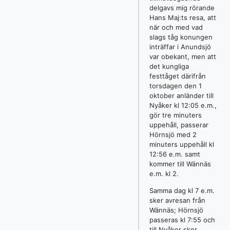
delgavs mig rörande
Hans Maj:ts resa, att
när och med vad
slags tåg konungen
inträffar i Anundsjö
var obekant, men att
det kungliga
festtåget därifrån
torsdagen den 1
oktober anländer till
Nyåker kl 12:05 e.m.,
gör tre minuters
uppehåll, passerar
Hörnsjö med 2
minuters uppehåll kl
12:56 e.m. samt
kommer till Wännäs
e.m. kl 2.
Samma dag kl 7 e.m.
sker avresan från
Wännäs; Hörnsjö
passeras kl 7:55 och
till Nyåker sker