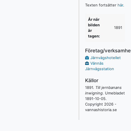
Texten fortsätter
här
.
År när
bilden
1891
är
tagen:
Företag/verksamhe
Järnvägshotellet
Vännäs
Järnvägsstation
Källor
1891
.
Till jernbanans
inwigning
.
Umebladet
1891-10-05
.
Copyright 2026 -
vannashistoria.se