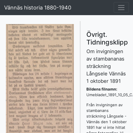
Vännäs historia 1880-1940
Övrigt.
Tidningsklipp
Om invigningen
av stambananas
sträckning
Långsele Vännäs
1 oktober 1891
Bildens filnamn:
Umebladet_1891_10_05_C
Från invigningen av
stambanans
sträckning Långsele -
Vännäs den 1 oktober
1891 har vi inte hittat
några fotografier. Vi