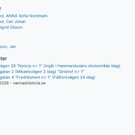
r
rand, ANNA Sofia Nordmark
and, Carl Johan
igrid Olsson
son, Jan
ter
vägen 26 "Nytorp n:r 1" (ingår i Hammarskolans skolområde idag)
tan 2 (Mikaelsvägen 2 idag) "Sirishof n:r 1"
atan 4 "Fredrikshem n:r 1" (Fällforsvägen 24 idag)
2026 - vannashistoria.se