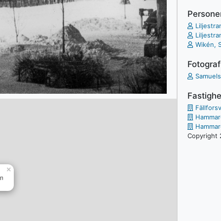
Persone
Liljest
Liljestr
Wikén, S
Fotograf
Samuels
Fastighe
Fällfors
Hammarga
Hammarg
Copyright 
×
en