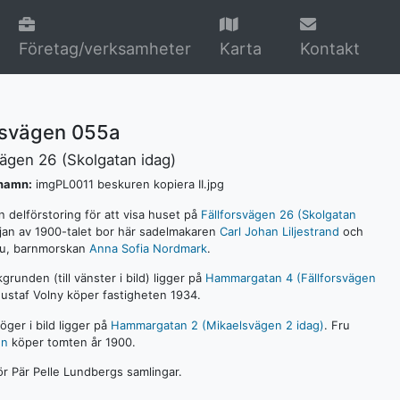
Företag/verksamheter
Karta
Kontakt
orsvägen 055a
vägen 26 (Skolgatan idag)
lnamn:
imgPL0011 beskuren kopiera II.jpg
n delförstoring för att visa huset på
Fällforsvägen 26 (Skolgatan
örjan av 1900-talet bor här sadelmakaren
Carl Johan Liljestrand
och
ru, barnmorskan
Anna Sofia Nordmark
.
grunden (till vänster i bild) ligger på
Hammargatan 4 (Fällforsvägen
Gustaf Volny köper fastigheten 1934.
höger i bild ligger på
Hammargatan 2 (Mikaelsvägen 2 idag)
. Fru
én
köper tomten år 1900.
hör Pär Pelle Lundbergs samlingar.