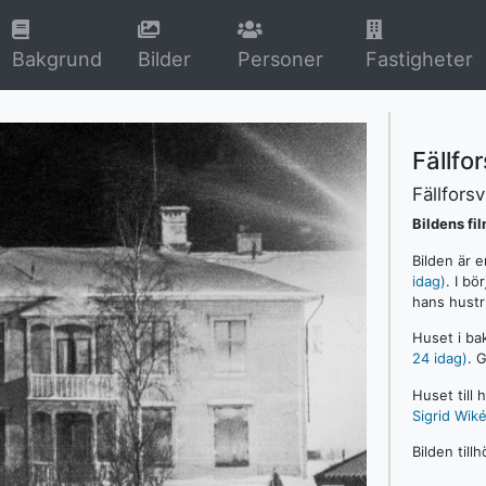
rrent)
(current)
(current)
Bakgrund
Bilder
Personer
Fastigheter
Fällf
Fällfors
Bildens fi
Bilden är e
idag)
. I b
hans hust
Huset i bak
24 idag)
. 
Huset till 
Sigrid Wik
Bilden till