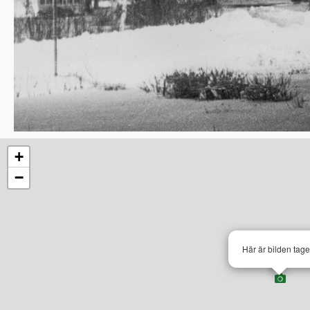
+
−
Här är bilden tag